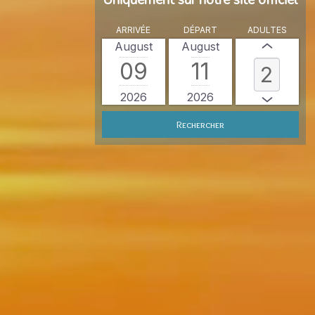
Uniquement sur notre site officiel
ARRIVÉE
DÉPART
ADULTES
August
August
09
11
2026
2026
Rechercher