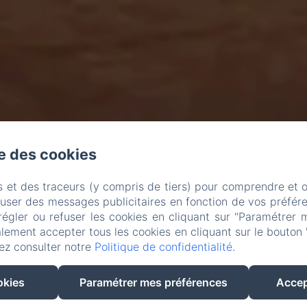
se des cookies
s et des traceurs (y compris de tiers) pour comprendre et 
fuser des messages publicitaires en fonction de vos préfére
régler ou refuser les cookies en cliquant sur "Paramétrer 
lement accepter tous les cookies en cliquant sur le bouton 
ez consulter notre
Politique de confidentialité
.
okies
Paramétrer mes préférences
Accep