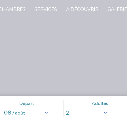
CHAMBRES
SERVICES
A DÉCOUVRIR
GALERIE
Départ
Adultes
08
/ août