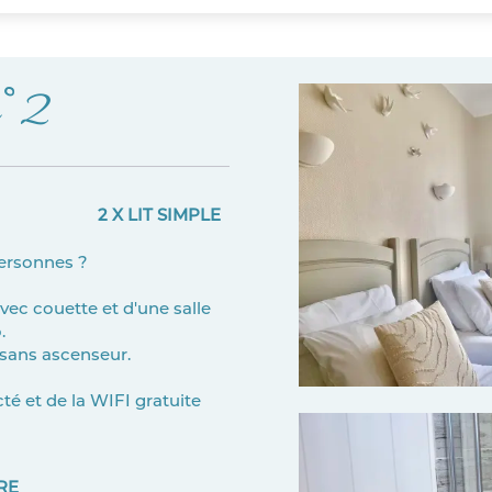
n°2
2 X LIT SIMPLE
ersonnes ?
ec couette et d'une salle
.
sans ascenseur.
é et de la WIFI gratuite
RE