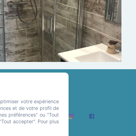
4 12
optimiser votre expérience
nces et de votre profil de
alerie
mes préférences" ou "Tout
"Tout accepter". Pour plus
égales