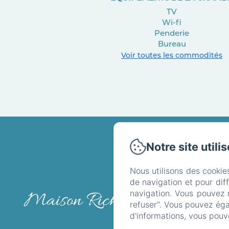
TV
Wi-fi
Penderie
Bureau
Voir toutes les commodités
Notre site utili
25 Rue
Nous utilisons des cookie
de navigation et pour dif
Accue
navigation. Vous pouvez 
Maison Richet **
refuser". Vous pouvez éga
Infos
d'informations, vous pouv